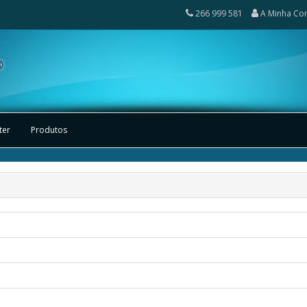
266 999 581
A Minha Co
ter
Produtos