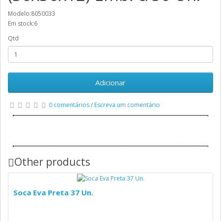
Modelo:8050033
Em stock:6
Qtd
Adicionar
0 comentários
/
Escreva um comentário
Other products
Soca Eva Preta 37 Un.