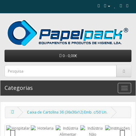
0 - 0,00€
Categorias
Caixa de Cartolina 36 (36x36x12) Emb. c/50 Un.