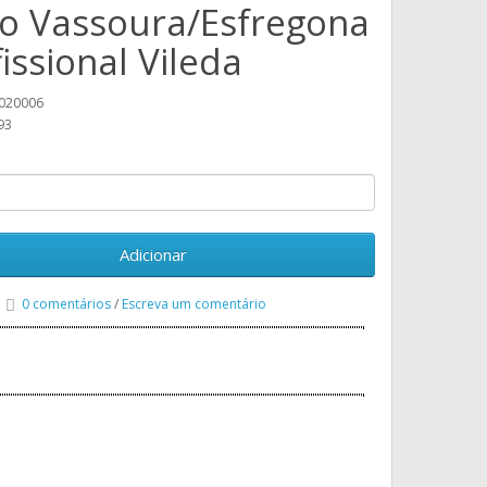
o Vassoura/Esfregona
issional Vileda
020006
93
Adicionar
0 comentários
/
Escreva um comentário