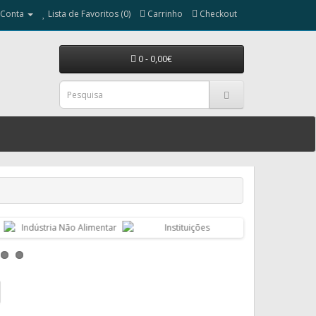
 Conta
Lista de Favoritos (0)
Carrinho
Checkout
0 - 0,00€