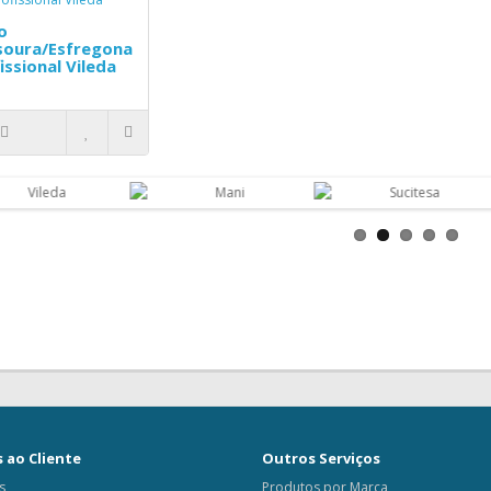
o
soura/Esfregona
issional Vileda
 ao Cliente
Outros Serviços
s
Produtos por Marca