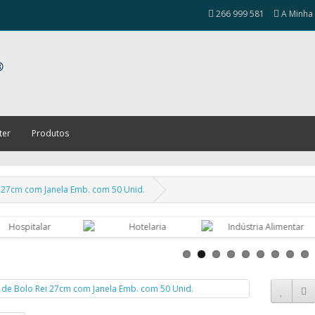
266 999 581
A Minha
ter
Produtos
i 27cm com Janela Emb. com 50 Unid.