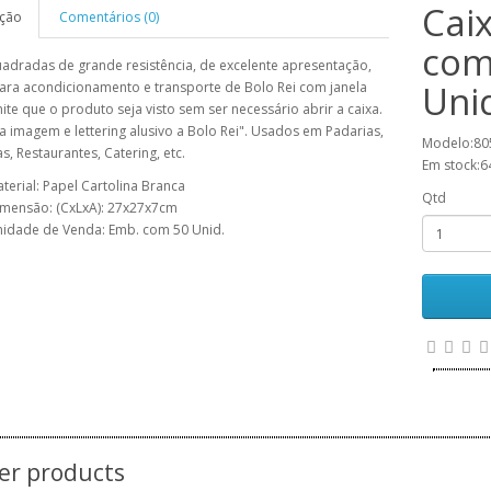
Cai
ição
Comentários (0)
com
uadradas de grande resistência, de excelente apresentação,
Uni
ara acondicionamento e transporte de Bolo Rei com janela
te que o produto seja visto sem ser necessário abrir a caixa.
 imagem e lettering alusivo a Bolo Rei". Usados em Padarias,
Modelo:80
as, Restaurantes, Catering, etc.
Em stock:6
terial: Papel Cartolina Branca
Qtd
mensão: (CxLxA): 27x27x7cm
idade de Venda: Emb. com 50 Unid.
er products