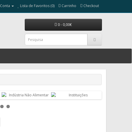
 Conta
Lista de Favoritos (0)
Carrinho
Checkout
0 - 0,00€