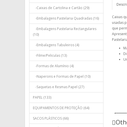
Descr
-Caixas de Cartolina e Cartão (29)
Caixas q
-Embalagens Pastelaria Quadradas (16)
usadas p
que permi
-Embalagens Pastelaria Rectangulares
Apresenta
(10)
Pastelari
-Embalagens Tabuleiros (4)
Ma
Di
-Filme/Peliculas (13)
Un
-Formas de Alumínio (4)
-Naperons e Formas de Papel (10)
-Saquetas e Resmas Papel (27)
PAPEL (133)
EQUIPAMENTOS DE PROTEÇÃO (64)
SACOS PLÁSTICOS (66)
Oth