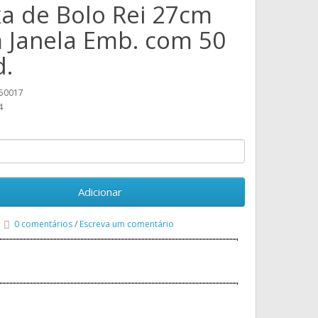
xa de Bolo Rei 27cm
 Janela Emb. com 50
d.
50017
4
Adicionar
0 comentários
/
Escreva um comentário