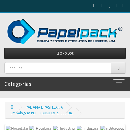
0 - 0,00€
Categorias
PADARIA E PASTELARIA
Embalagem PET R19060 Cx. c/ 600 Un.